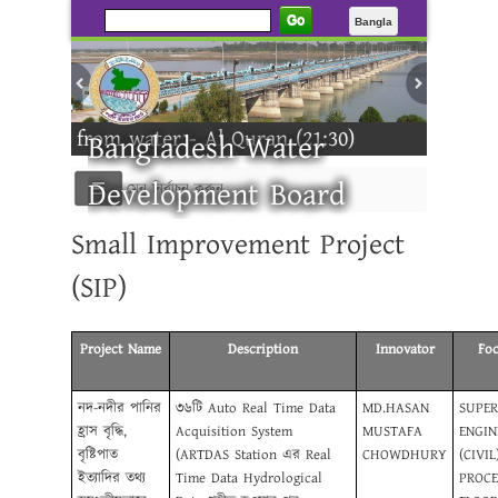
Go
Bangla
ated from water - Al Quran (21:30)
Bangladesh Water
Development Board
মেনু নির্বাচন করুন
Small Improvement Project
otice ---------
(SIP)
Project Name
Description
Innovator
Foc
নদ-নদীর পানির
৩৬টি Auto Real Time Data
MD.HASAN
SUPER
হ্রাস বৃদ্ধি,
Acquisition System
MUSTAFA
ENGIN
বৃষ্টিপাত
(ARTDAS ‍Station এর Real
CHOWDHURY
(CIVIL)
ইত্যাদির তথ্য
Time Data Hydrological
PROCE