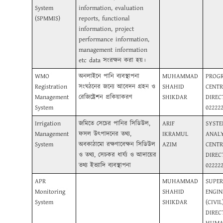
System
information, evaluation
(SPMMIS)
reports, functional
information, project
performance information,
management information
etc data সংরক্ষন করা হয়।
WMO
অনলাইনে পানি ব্যবস্থাপনা
MUHAMMAD
PROG
Registration
সংঘঠনের জন্যে আবেদন গ্রহন ও
SHAHID
CENTR
Management
রেজিষ্ট্রেশন প্রকিয়াকরণ
SHIKDAR
DIREC
System
02222
Irrigation
জমিতে সেচের পানির সিডিউল,
ARIF
SYST
Management
ফসল উৎপাদনের তথ্য,
IKRAMUL
ANALY
System
অবকাঠামো রক্ষণাবেক্ষন সিডিউল
AZIM
CENTR
ও তথ্য, সেচকর ধার্য্য ও আদায়ের
DIREC
তথ্য ইত্যাদি ব্যবস্থাপনা
02222
APR
MUHAMMAD
SUPER
Monitoring
SHAHID
ENGIN
System
SHIKDAR
(CIVIL)
DIREC