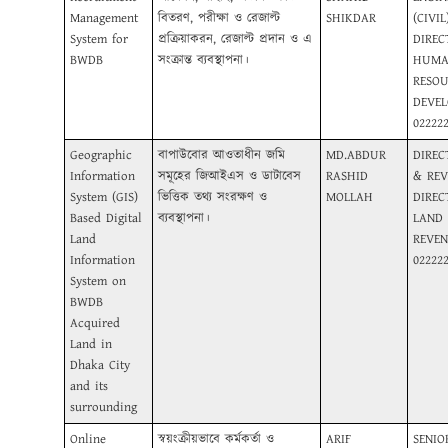
Management
বিতরণ, পরীক্ষা ও রেজাল্ট
SHIKDAR
(CIVIL)
System for
প্রক্রিয়াকরন, রেজাল্ট প্রদান ও এ
DIREC
BWDB
সংক্রান্ত ব্যবস্থাপনা।
HUM
RESOU
DEVEL
02222
Geographic
বাপাউবোর আওতাধীন জমি
MD.ABDUR
DIREC
Information
সমূহের জিআইএস ও ডাটাবেস
RASHID
& REV
System (GIS)
ভিত্তিক তথ্য সংরক্ষণ ও
MOLLAH
DIREC
Based Digital
ব্যবস্থাপনা।
LAND
Land
REVEN
Information
02222
System on
BWDB
Acquired
Land in
Dhaka City
and its
surrounding
Online
স্বয়ংক্রীয়ভাবে কর্মকর্তা ও
ARIF
SENIO