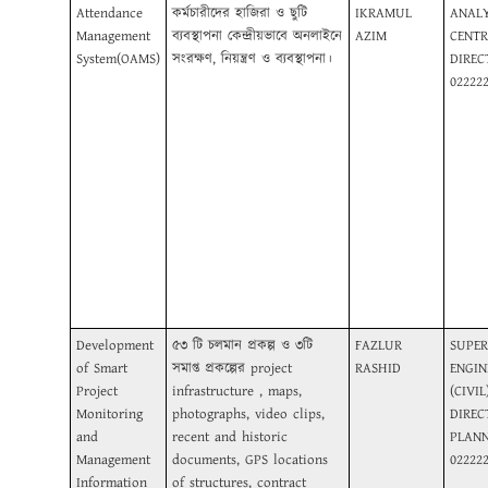
Attendance
কর্মচারীদের হাজিরা ও ছুটি
IKRAMUL
ANALY
Management
ব্যবস্থাপনা কেন্দ্রীয়ভাবে অনলাইনে
AZIM
CENTR
System(OAMS)
সংরক্ষণ, নিয়ন্ত্রণ ও ব্যবস্থাপনা।
DIREC
02222
Development
৫৩ টি চলমান প্রকল্প ও ৩টি
FAZLUR
SUPER
of Smart
সমাপ্ত প্রকল্পের project
RASHID
ENGIN
Project
infrastructure , maps,
(CIVIL)
Monitoring
photographs, video clips,
DIREC
and
recent and historic
PLANN
Management
documents, GPS locations
02222
Information
of structures, contract