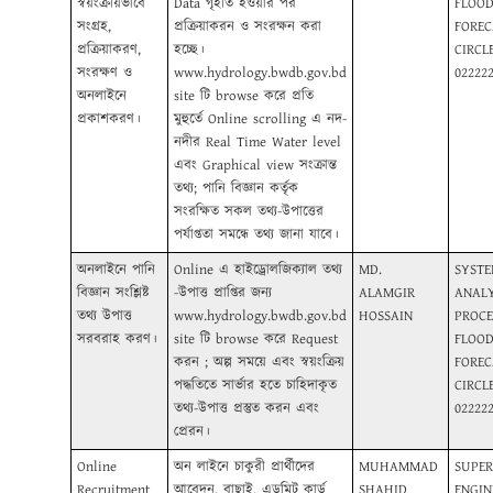
স্বয়ংক্রীয়ভাবে
Data গৃহীত হওয়ার পর
FLOO
সংগ্রহ,
প্রক্রিয়াকরন ও সংরক্ষন করা
FOREC
প্রক্রিয়াকরণ,
হচ্ছে।
CIRCLE
সংরক্ষণ ও
www.hydrology.bwdb.gov.bd
02222
অনলাইনে
site টি browse করে প্রতি
প্রকাশকরণ।
মুহুর্তে Online scrolling এ নদ-
নদীর Real Time Water level
এবং Graphical view সংক্রান্ত
তথ্য; পানি বিজ্ঞান কর্তৃক
সংরক্ষিত সকল তথ্য-উপাত্তের
পর্যাপ্ততা সমন্ধে তথ্য জানা যাবে।
অনলাইনে পানি
Online এ হাইড্রোলজিক্যাল তথ্য
MD.
SYST
বিজ্ঞান সংশ্লিষ্ট
-উপাত্ত প্রাপ্তির জন্য
ALAMGIR
ANALY
তথ্য উপাত্ত
www.hydrology.bwdb.gov.bd
HOSSAIN
PROCE
সরবরাহ করণ।
site টি browse করে Request
FLOO
করন ; অল্প সময়ে এবং স্বয়ংক্রিয়
FOREC
পদ্ধতিতে সার্ভার হতে চাহিদাকৃত
CIRCLE
তথ্য-উপাত্ত প্রস্তুত করন এবং
02222
প্রেরন।
Online
অন লাইনে চাকুরী প্রার্থীদের
MUHAMMAD
SUPER
Recruitment
আবেদন, বাছাই, এডমিট কার্ড
SHAHID
ENGIN