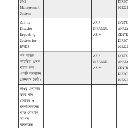
SMS
DIREC
Management
02222
System
Online
ARIF
SYST
Disaster
IKRAMUL
ANALY
Reporting
AZIM
CENTR
System for
DIREC
BWDB
02222
অন লাইনে
ARIF
SYST
আইডিয়া প্রদান
IKRAMUL
ANALY
করার জন্য
AZIM
CENTR
একটি অনলাইন
DIREC
প্লাটফরম তৈরী।
02222
হাওড় এলাকায়
ডুবন্ত বাঁধ
মেরামত ও
রক্ষণাবেক্ষনের
কাজ মোবাইল
অ্যাপস
ব্যবহারের