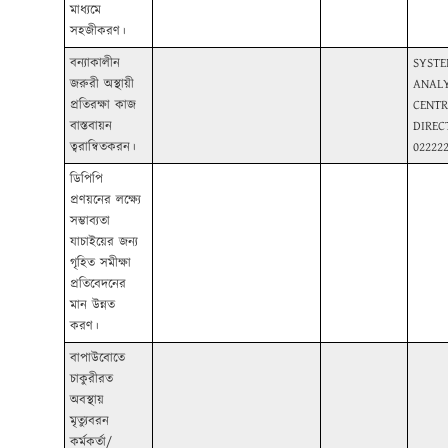
মাধ্যমে
সহজীকরণ।
বন্যাকালীন
SYST
জরুরী অস্থায়ী
ANALY
প্রতিরক্ষা কাজ
CENTR
বাস্তবায়ন
DIREC
ত্বরান্বিতকরন।
02222
ডিপিপি
প্রণয়নের লক্ষ্যে
সম্ভাব্যতা
যাচাইয়ের জন্য
গৃহিত সমীক্ষা
প্রতিবেদনের
মান উন্নত
করণ।
বাপাউবোতে
চাকুরীরত
অবস্থায়
মৃত্যুবরন
কর্মকর্তা/