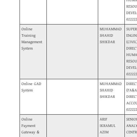
HUM
RESOU
DEVEL
02222
Online
MUHAMMAD
SUPER
Training
SHAHID
ENGIN
Management
SHIKDAR
(CIVIL)
System
DIREC
HUM
RESOU
DEVEL
02222
Online GAD
MUHAMMAD
DIREC
System
SHAHID
(FA&A
SHIKDAR
DIREC
ACCOU
02222
Online
ARIF
SENIO
Payment
IKRAMUL
ANALY
Gateway &
AZIM
CENTR