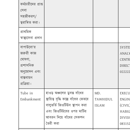
কর্মচারীদের প্রাপ্ত
সেবা
সহজীকরণ/
ত্বরান্বিত করা।
প্রাথমিক
স্বাস্থ্যসেবা প্রদান
বাপাউবো’র
SYST
জরুরী কাজ
ANALY
ঘোষণা,
CENTR
প্রশাসনিক
DIREC
অনুমোদন এবং
02222
বাস্তবায়ন
প্রক্রিয়া।
Tube in
হাওড় অঞ্চলের ডুবন্ত বাঁধের
MD.
EXECU
Embankment
স্থায়িত্ব বৃদ্ধি কল্পে বাঁধের ভেতরে
TAWHIDUL
ENGIN
বালুভর্তি জিওটিউব স্থাপন করা
ISLAM
(CIVIL)
এবং জিওটিউবের ওপর মাটির
HABI
আবরন দিয়ে বাঁধের সেকশন
DIVIS
তৈরী করা
08315